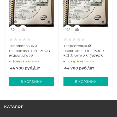
Твердотельный
Твердотельный
накопитель HPE 150GB
накопитель HPE 150GB
6Gb/s SATA 2.5"
6Gb/s SATA 2.5" (869575-
(VK000150GWCNN)
001)
Товар в наличии
Товар в наличии
44 700
руб.
/шт
44 700
руб.
/шт
В КОРЗИНУ
В КОРЗИНУ
КАТАЛОГ