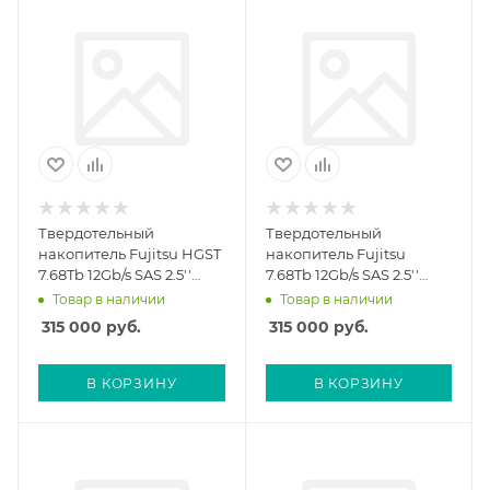
Твердотельный
Твердотельный
накопитель Fujitsu HGST
накопитель Fujitsu
7.68Tb 12Gb/s SAS 2.5''
7.68Tb 12Gb/s SAS 2.5''
(ETVSAV1)
(10602112468)
Товар в наличии
Товар в наличии
315 000
руб.
315 000
руб.
В КОРЗИНУ
В КОРЗИНУ