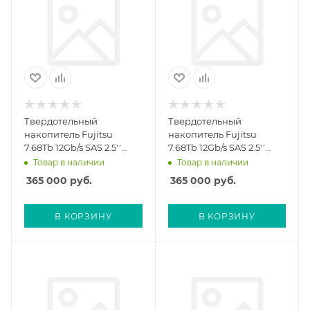
Твердотельный
Твердотельный
накопитель Fujitsu
накопитель Fujitsu
7.68Tb 12Gb/s SAS 2.5''
7.68Tb 12Gb/s SAS 2.5''
DX/AF (ETRSAVF)
DX/AF (CA05954-5586)
Товар в наличии
Товар в наличии
365 000
руб.
365 000
руб.
В КОРЗИНУ
В КОРЗИНУ