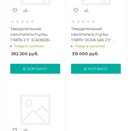
Твердотельный
Твердотельный
накопитель Fujitsu
накопитель Fujitsu
7.68Tb 2.5'' (CA08226-
7.68Tb 12Gb/s SAS 2.5''
E727)
(CA08226-E897)
Товар в наличии
Товар в наличии
362 200
руб.
315 000
руб.
В КОРЗИНУ
В КОРЗИНУ