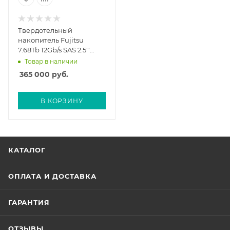
Твердотельный
накопитель Fujitsu
7.68Tb 12Gb/s SAS 2.5''
DX/AF (CA08261-E607)
Товар в наличии
365 000
руб.
В КОРЗИНУ
КАТАЛОГ
ОПЛАТА И ДОСТАВКА
ГАРАНТИЯ
ОТЗЫВЫ