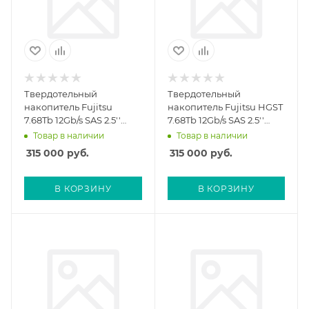
Твердотельный
Твердотельный
накопитель Fujitsu
накопитель Fujitsu HGST
7.68Tb 12Gb/s SAS 2.5''
7.68Tb 12Gb/s SAS 2.5''
(CA46233-1874)
(ETVSAV1-L)
Товар в наличии
Товар в наличии
315 000
руб.
315 000
руб.
В КОРЗИНУ
В КОРЗИНУ