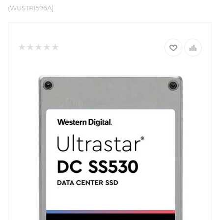
(WUSTR1596A)